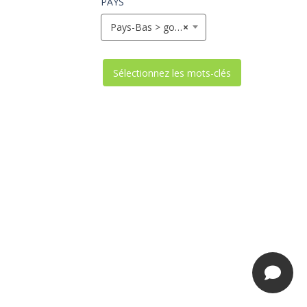
PAYS
Pays-Bas > google.nl
×
Sélectionnez les mots-clés