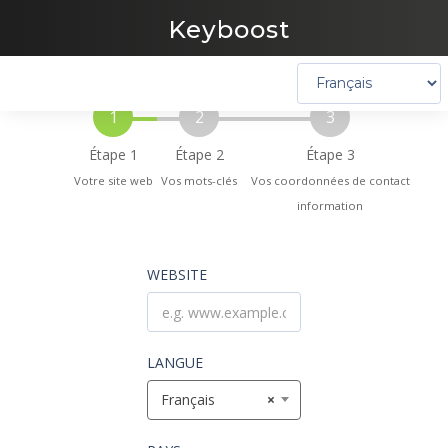
Keyboost
1
2
3
Étape 1
Étape 2
Étape 3
Votre site web
Vos mots-clés
Vos coordonnées de contact
information
WEBSITE
LANGUE
Français
×